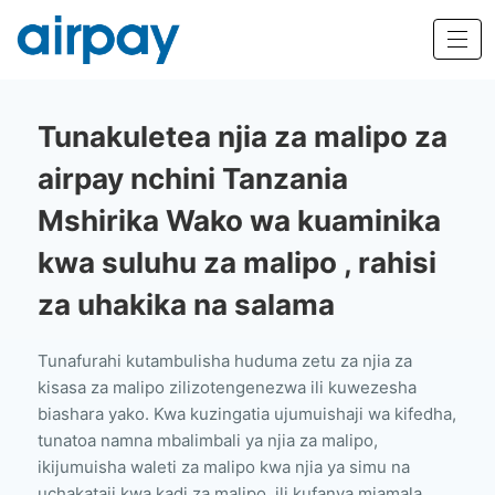
Tunakuletea njia za malipo za
airpay nchini Tanzania
Mshirika Wako wa kuaminika
kwa suluhu za malipo ,
rahisi
za uhakika na salama
Tunafurahi kutambulisha huduma zetu za njia za
kisasa za malipo zilizotengenezwa ili kuwezesha
biashara yako. Kwa kuzingatia ujumuishaji wa kifedha,
tunatoa namna mbalimbali ya njia za malipo,
ikijumuisha waleti za malipo kwa njia ya simu na
uchakataji kwa kadi za malipo, ili kufanya miamala